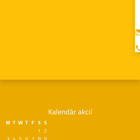
Kalendár akcií
M
T
W
T
F
S
S
1
2
3
4
5
6
7
8
9