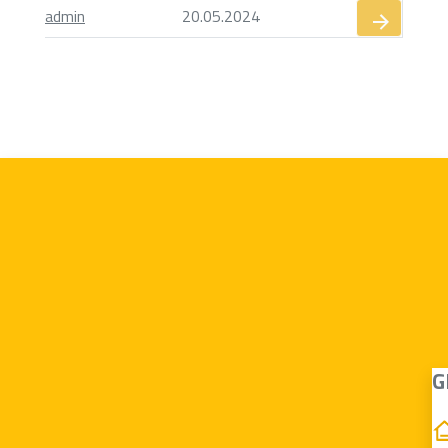
admin
20.05.2024
G